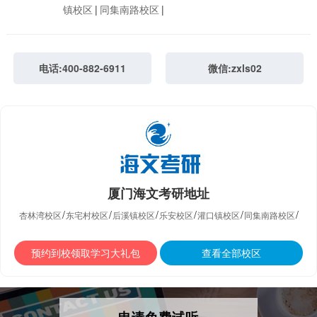
镇校区
|
同集南路校区
|
电话:400-882-6911
微信:zxls02
厦门海文考研地址
/
/
/
/
/
/
杏林湾校区
东宅村校区
后溪镇校区
乐安校区
灌口镇校区
同集南路校区
预约到校领取学习大礼包
查看全部校区