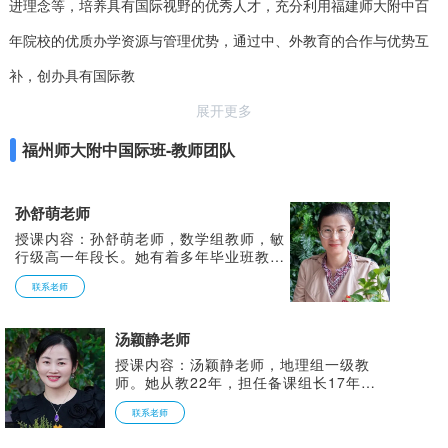
进理念等，培养具有国际视野的优秀人才，充分利用福建师大附中百
年院校的优质办学资源与管理优势，通过中、外教育的合作与优势互
补，创办具有国际教
展开更多
福州师大附中国际班-教师团队
孙舒萌老师
授课内容：孙舒萌老师，数学组教师，敏
行级高一年段长。她有着多年毕业班教学
经验，凭借自身对数学和教学的热爱，努
联系老师
力提升教学素养，力求让枯燥的数学课灵
动起来，让学生爱上数学，感受数学特有
的美，形成亲切生动的数学课堂，深受学
汤颖静老师
生喜爱。
授课内容：汤颖静老师，地理组一级教
师。她从教22年，担任备课组长17年，
教学严谨又不乏生动，深受学生喜爱；主
联系老师
持参与多项省级课题研究，撰写多篇教学
论文，参加各级教学大赛，成果丰硕：多