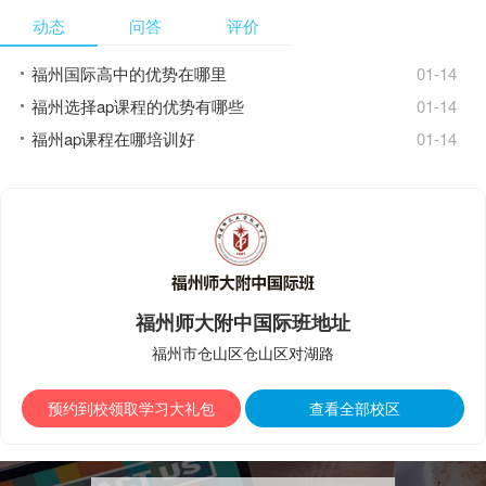
次获评国家级、省级优课，曾指导学生获
动态
问答
评价
亚太区天文奥林匹克竞赛一等奖，在组长
黄榕青老师带领下获评2020年度“福建省
教学成果一等奖”；作为党员，她有责
福州国际高中的优势在哪里
01-14
任、有担当、有表率，常兼任备课组长、
班主任、文科二支部组织委员，曾获
福州选择ap课程的优势有哪些
01-14
评“全国优秀中学地理教育事业者”、“福州
福州ap课程在哪培训好
01-14
市骨干教师”、校“优秀共产党员”、“先进
事业者”、“先进班主任”等荣誉，所带班级
曾获“福州市先进班级”、“福州市教育系统
先进团支部”等称号。
福州师大附中国际班地址
福州市仓山区仓山区对湖路
预约到校领取学习大礼包
查看全部校区