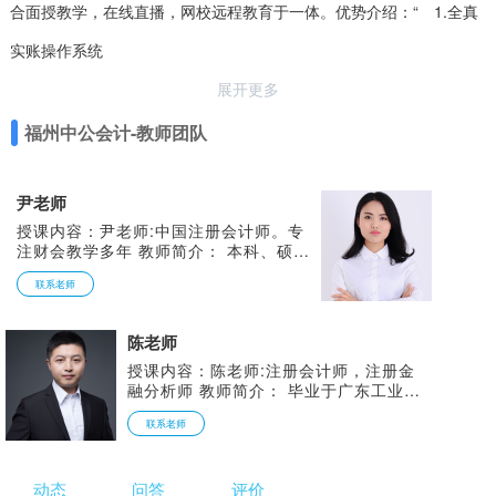
合面授教学，在线直播，网校远程教育于一体。优势介绍：“ 1.全真
实账操作系统
展开更多
福州中公会计-教师团队
尹老师
授课内容：尹老师:中国注册会计师。专
注财会教学多年 教师简介： 本科、硕士
均为会计学专业，北京兴华会计师事务
联系老师
所、天津中审联会计师事务所工作经历，
熟知各行业的企业审计、天津港财务项目
调研与后期改革跟进。天房资金中心项目
陈老师
调研与筹建，熟知企业财务流程与企业规
划。 授课风格： 语言风趣幽默，授课条
授课内容：陈老师:注册会计师，注册金
理清晰，讲解深入浅出，善于运用简单实
融分析师 教师简介： 毕业于广东工业大
例讲解深奥的理论知识，重难点在实例中
学，硕士研究生，曾任职于四大会计师事
联系老师
轻松化解，深受好评。
务所、大型五百强公司财务负责人，后专
注于财会教学及研发。任职于四大咨询部
门。某五百强公司，总账会计、财务负责
动态
问答
评价
人等职位。 授课风格： 教学严谨细腻、