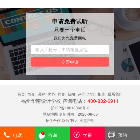
申请免费试听
只要一个电话
我们为您免费回电
立即申请
首页
|
简介
|
课程
|
优势
|
师资
|
新闻
|
评价
|
地址
|
相册
|
联系我们
福州华南设计学校 咨询电话：
400-882-6911
沪ICP备18018862号-2
网站地图
更新时间：2026-08-06
招生合作
版权/投诉
免责声明
电话
咨询
学费
预约