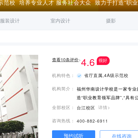
级示范校 培养专业人才 服务社会大众 致力于打造“职
服装设计
室内设计
摄影
4.6
查看10条评价
>
很好
机构特色：
省厅直属,4A级示范校
机构简介：
福州华南设计学校是一家专业
造“职业教育领军品牌”,“具有
全部校区：
详情>
台江校区
咨询热线：
400-882-6911
预约试听
在线咨询