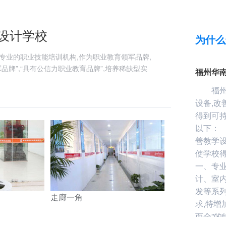
设计学校
为什么
专业的职业技能培训机构,作为职业教育领军品牌,
品牌”,“具有公信力职业教育品牌”,培养稀缺型实
福州华
福州华
设备,改
得到可持
以下：
善教学设
使学校
一、专
计、室
发等系
走廊一角
求,特增
而全”的