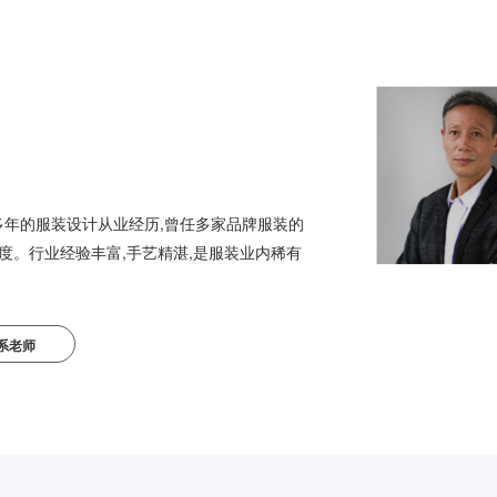
具有绝对
才匮乏,
出新专
面 办
教育精英
技能)的
评员、
江泽民亲
0多年的服装设计从业经历,曾任多家品牌服装的
赛中荣获
度。行业经验丰富,手艺精湛,是服装业内稀有
才津贴。
装品牌创建与包装讲解透彻的业内专家。
教师团队
数获殊誉
人才。
系老师
单位适应
(即素养
育的新
及IT行
沟通交流