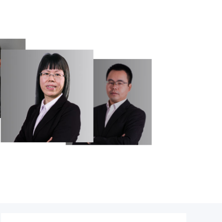
优势地位。时至今日,各行各业发展日新月异,专业人
面对目前情况,市场需要什么我们就做什么,学校及时推
业,较大的满足了社会需求。 二、师资团队方
学多年来,汇集了以赖映辉等高级工程师为核心的IT
,拥有计算机高级教师数百名,皆为“两高”(高学历+高
复合形人才,师资团队主要由高级工程师、专业技术考
国际权威认证评委组成。我校校长马明东先生,曾荣获
笔题词的“国家技术能手”称号,并多次在国内外技能大
金奖,被评为“全国技术能手”称号,享受国家高技能人
在他和赖映辉先生的带领下,*、厚重、富有凝聚力的
,综合素质高、专业技能强,成为学校发展的中坚力量,
,献身IT教育数十年来,他们为各行业培养了大批专业
教学上理论联系实际,重点培养学生的实践动手能力和
能力。独创的互动式模拟演练和“三位一体”教学法
、技能、知识),从根本上*了教学质量,开创了IT职业教
模式。此外,学校还定期聘请国内外一些知名职教专家
业的精英人士,莅临学校指导,建立了学校与权威专家的
平台,开阔了学生的视野。*的设备、*的师资,成为打