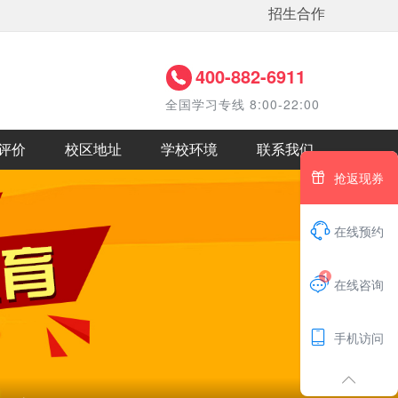
招生合作
400-882-6911
全国学习专线 8:00-22:00
评价
校区地址
学校环境
联系我们

抢返现券

在线预约
1

在线咨询

手机访问