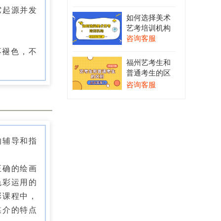
它起源并发
如何选择美术
艺考培训机构
咨询客服
不褪色，不
福州艺考生和
普通考生的区
别-报艺考好不
咨询客服
好
的辅导和指
正确的绘画
色彩运用的
彩课程中，
媒介的特点