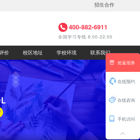
招生合作
400-882-6911
全国学习专线 8:00-22:00
评价
校区地址
学校环境
联系我们

抢返现券

在线预约
1

在线咨询

手机访问