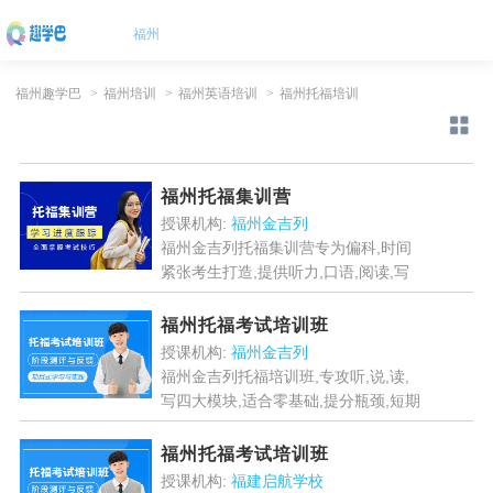
福州
福州趣学巴
>
福州培训
>
福州英语培训
>
福州托福培训
福州托福集训营
授课机构:
福州金吉列
福州金吉列托福集训营专为偏科,时间
紧张考生打造,提供听力,口语,阅读,写
作专项训练,小班分层教学+动态测评
+专属档案,助你快速突破托福瓶颈,实
福州托福考试培训班
现高分梦想....
[详情]
授课机构:
福州金吉列
福州金吉列托福培训班,专攻听,说,读,
写四大模块,适合零基础,提分瓶颈,短期
冲刺及留学规划学员,助你突破托福高
分,圆梦世界院校....
[详情]
福州托福考试培训班
授课机构:
福建启航学校