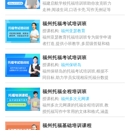
福建启航学校托福培训班助你攻克听力
走神,阅读生词,口语卡壳,写作无例证等
难题,提供个性化学习计划,题型解析和
实战模拟,快速提升托福成绩....
[详情]
福州托福考试培训班
授课机构:
福州亚瑟教育
福州亚瑟教育托福培训班专为留学申请
者打造,提供小班教学,多层级答疑和稳
定师资团队,帮助学员攻克听力,口语,阅
读,写作四大难关,快速提升托福成绩....
福州托福考试培训班
[详情]
授课机构:
福州保研岛
福州保研岛的托福考试培训班,根据不
同目标,助力学员实现相应托福分数提
升,获得符合留学申请或个人发展需求
的理想成绩,增加进入心仪院校或获得
福州托福全程培训班
相关机会的竞争力....
[详情]
授课机构:
福州多次元网课
福州多次元网课的托福全程培训班,教
授托福写作中常用的文体和格式,涵盖
综合写作和独立写作,培养学员清晰,有
条理地表达思想,同时注重语法,拼写和
福州托福基础培训课程