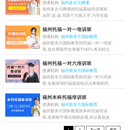
标点符号的正确使用....
[详情]
授课机构:
福州多次元网课
福州多次元网课的托福基础培训课程,
从听,说,读,写四个方面入手,为学生提
供全面的托福备考指导,小班制,针对学
生的实际情况和学习需求,制定个性化
福州托福一对一培训班
的教学计划,提供有...
[详情]
授课机构:
福州新东方国际教育
福州新东方国际教育的托福一对一培训
班,旨在帮助学生掌握TOEFL考试特点
及解题策略,并进一步夯实语言能力,深
度解析托福考试对学员能力的要求,帮
福州托福一对六培训班
助学员快速了解托福...
[详情]
授课机构:
福州新东方国际教育
福州新东方国际教育的托福一对六培训
班,全面加强托福基础知识点掌握的同
时提高学员自身英语水平,课程更加细
致丰富,能够有效解决学习问题,帮助学
福州本科托福培训班
员熟悉托福考试题型设置...
[详情]
授课机构:
福州新东方国际教育
福州新东方国际教育的本科托福培训
班,老师每节课后细致反馈,并认真批改
作业,定位每个学员阶段性问题,学顾老
1
2
下一页
尾页