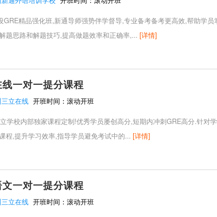
州新通外语培训学校
开班时间：
滚动开班
GRE精品强化班,新通导师强势伴学督导,专业备考备考更高效,帮助学员
解题思路和解题技巧,提高做题效率和正确率,...
[详情]
在线一对一提分课程
州三立在线
开班时间：
滚动开班
三立学校内部独家课程定制!优秀学员屡创高分,短期内冲刺GRE高分.针对
课程,提升学习效率,指导学员避免考试中的...
[详情]
语文一对一提分课程
州三立在线
开班时间：
滚动开班