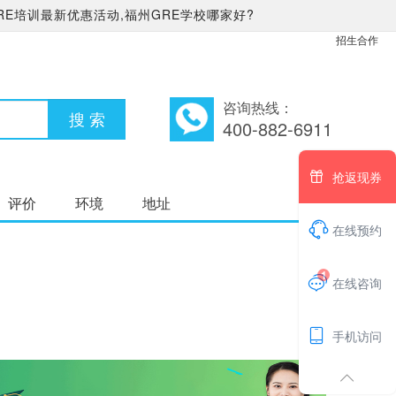
RE培训最新优惠活动,福州GRE学校哪家好?
招生合作
咨询热线：
400-882-6911

抢返现券
评价
环境
地址

在线预约
1

在线咨询

手机访问