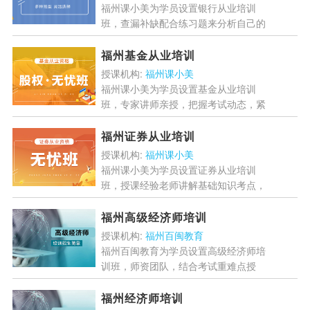
福州课小美为学员设置银行从业培训
班，查漏补缺配合练习题来分析自己的
薄弱环节，进行知识点的巩固，机考模
拟系统为考生提供大量仿真试题，题型
福州基金从业培训
全面，覆盖各类考点，帮助考...
[详情]
授课机构:
福州课小美
福州课小美为学员设置基金从业培训
班，专家讲师亲授，把握考试动态，紧
扣教材大纲，逐章系统讲解，剖析解题
思路，掌握做题技巧，梳理学习思路，
福州证券从业培训
明确各章重点，精讲模拟...
[详情]
授课机构:
福州课小美
福州课小美为学员设置证券从业培训
班，授课经验老师讲解基础知识考点，
教研团队，知识点提炼，剔除无效内
容，匹配新大纲，精华考点，梳理必考
福州高级经济师培训
考点，提炼考试要点，帮助学员...
[详
授课机构:
福州百闽教育
情]
福州百闽教育为学员设置高级经济师培
训班，师资团队，结合考试重难点授
课，涵盖考点的备考题库，提炼考试核
心考点，总结规律方法，快速提升应试
福州经济师培训