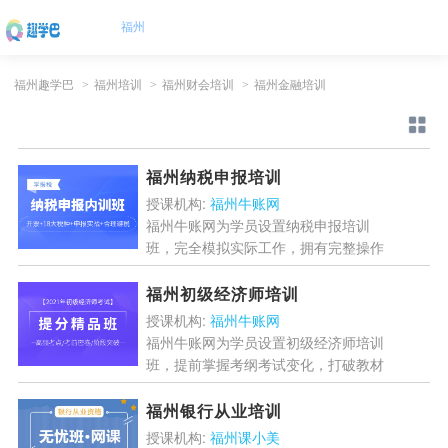
福州
福州趣学巴
>
福州培训
>
福州财会培训
>
福州金融培训
福州纳税申报培训
授课机构:
福州牛账网
福州牛账网为学员设置纳税申报培训
班，完全模拟实际工作，拥有完整操作
案例+老师讲解，对于当下热点、新增
给予专题讲解，深入了解涉税内容，不
福州初级经济师培训
定期更新，学员亲自操作，提...
[详情]
授课机构:
福州牛账网
福州牛账网为学员设置初级经济师培训
班，提前掌握考纲考试变化，打破教材
传统授课逻辑，提炼出每科重难点、必
考点，逐一突破，高效精确复习，有效
福州银行从业培训
突破学习瓶颈，掌握答题思...
[详情]
授课机构:
福州课小美