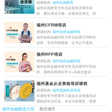
技巧，帮助学员顺利考取...
[详情]
授课机构:
福州百闽教育
福州百闽教育为学员设置经济师培训
班，紧扣考试大纲，全面突击考点，深
入讲解，易学易记，考前突击，查漏补
缺的同时高效提分，全面梳理重难考
福州CFRM培训
点，不留遗漏，帮助学员顺利考...
[详
授课机构:
福州金程金融学院
情]
福州金程金融学院为学员设置CFRM培
训班，专业导师授课，证书认可度高，
专家解读，针对CFRM考纲进行逐点讲
解，帮助考生全面有效掌握考点，让学
福州RFP培训
员顺利考书。...
[详情]
授课机构:
福州金程金融学院
福州金程金融学院为学员设置RFP培训
班，课程采用理论学习+实操沙盘演
练，现场模拟价值型、稳健型及高净值
型客户制定资产配置方案，并进行对
福州基金从业资格培训课程
比，提升学员的专业知识，顺...
[详情]
授课机构:
福州优路职业培训
本课程专为想要学习基金从业资格培训
课程的学员开设，专业为您辅导，授课
全面，为学员梳理课程大纲知识点，根
福州金融频道介绍
相关城市